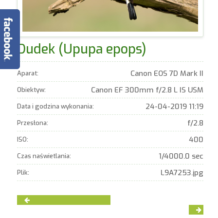
Dudek (Upupa epops)
Canon EOS 7D Mark II
Aparat:
Canon EF 300mm f/2.8 L IS USM
Obiektyw:
24-04-2019 11:19
Data i godzina wykonania:
f/2.8
Przesłona:
400
ISO:
1/4000.0 sec
Czas naświetlania:
L9A7253.jpg
Plik: